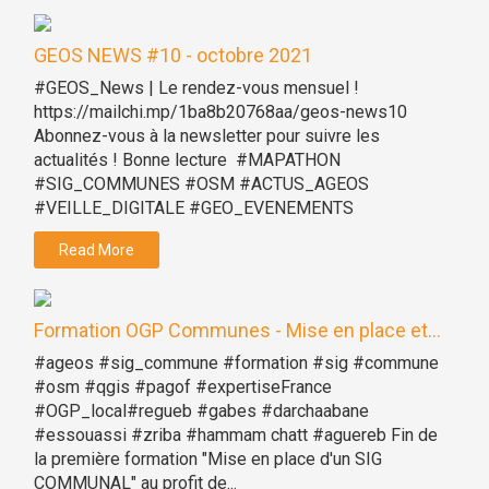
GEOS NEWS #10 - octobre 2021
#GEOS_News | Le rendez-vous mensuel !
https://mailchi.mp/1ba8b20768aa/geos-news10
Abonnez-vous à la newsletter pour suivre les
actualités ! Bonne lecture #MAPATHON
#SIG_COMMUNES #OSM #ACTUS_AGEOS
#VEILLE_DIGITALE #GEO_EVENEMENTS
Read More
Formation OGP Communes - Mise en place et...
#ageos #sig_commune #formation #sig #commune
#osm #qgis #pagof #expertiseFrance
#OGP_local#regueb #gabes #darchaabane
#essouassi #zriba #hammam chatt #aguereb Fin de
la première formation "Mise en place d'un SIG
COMMUNAL" au profit de...