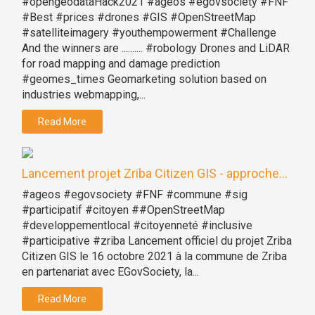
#opengeodataHack2021 #ageos #egovsociety #FNF
#Best #prices #drones #GIS #OpenStreetMap
#satelliteimagery #youthempowerment #Challenge
And the winners are .......... #robology Drones and LiDAR
for road mapping and damage prediction
#geomes_times Geomarketing solution based on
industries webmapping,...
Read More
Lancement projet Zriba Citizen GIS - approche...
#ageos #egovsociety #FNF #commune #sig
#participatif #citoyen ##OpenStreetMap
#developpementlocal #citoyenneté #inclusive
#participative #zriba Lancement officiel du projet Zriba
Citizen GIS le 16 octobre 2021 à la commune de Zriba
en partenariat avec EGovSociety, la...
Read More