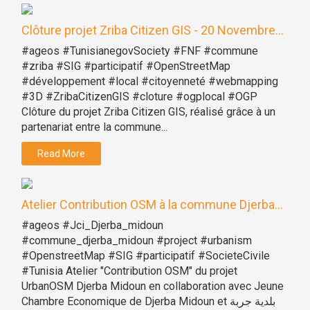
Clôture projet Zriba Citizen GIS - 20 Novembre...
#ageos #TunisianegovSociety #FNF #commune
#zriba #SIG #participatif #OpenStreetMap
#développement #local #citoyenneté #webmapping
#3D #ZribaCitizenGIS #cloture #ogplocal #OGP
Clôture du projet Zriba Citizen GIS, réalisé grâce à un
partenariat entre la commune...
Read More
Atelier Contribution OSM à la commune Djerba...
#ageos #Jci_Djerba_midoun
#commune_djerba_midoun #project #urbanism
#OpenstreetMap #SIG #participatif #SocieteCivile
#Tunisia Atelier "Contribution OSM" du projet
UrbanOSM Djerba Midoun en collaboration avec Jeune
Chambre Economique de Djerba Midoun et بلدية جربة