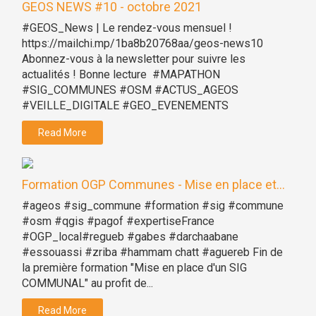
GEOS NEWS #10 - octobre 2021
#GEOS_News | Le rendez-vous mensuel !
https://mailchi.mp/1ba8b20768aa/geos-news10
Abonnez-vous à la newsletter pour suivre les
actualités ! Bonne lecture #MAPATHON
#SIG_COMMUNES #OSM #ACTUS_AGEOS
#VEILLE_DIGITALE #GEO_EVENEMENTS
Read More
Formation OGP Communes - Mise en place et...
#ageos #sig_commune #formation #sig #commune
#osm #qgis #pagof #expertiseFrance
#OGP_local#regueb #gabes #darchaabane
#essouassi #zriba #hammam chatt #aguereb Fin de
la première formation "Mise en place d'un SIG
COMMUNAL" au profit de...
Read More