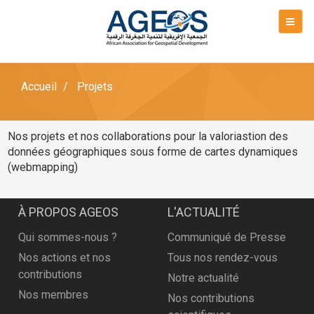
Accueil
Projets
Nos projets et nos collaborations pour la valoriastion des
données géographiques sous forme de cartes dynamiques
(webmapping)
À PROPOS AGEOS
L'ACTUALITÉ
Qui sommes-nous ?
Communiqué de Presse
Nos actions et nos
Tous nos rendez-vous
contributions
Notre actualité
Nos membres
Nos contributions