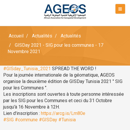
Accueil
Actualités
Actualités
GISDay 2021 - SIG pour les communes - 17
Novembre 2021
#GISday_Tunisia_2021
SPREAD THE WORD !
Pour la journée internationale de la géomatique, AGEOS
organise la deuxième édition de GISDay Tunisia 2021 " SIG
pour les Communes ".
Les inscriptions sont ouvertes à toute personne intéressée
par les SIG pour les Communes et ceci du 31 Octobre
jusqu'à 16 Novembre à 12H.
Lien d'inscription :
https://arcg.is/Lm80e
#SIG
#commune
#GISDay
#Tunisia