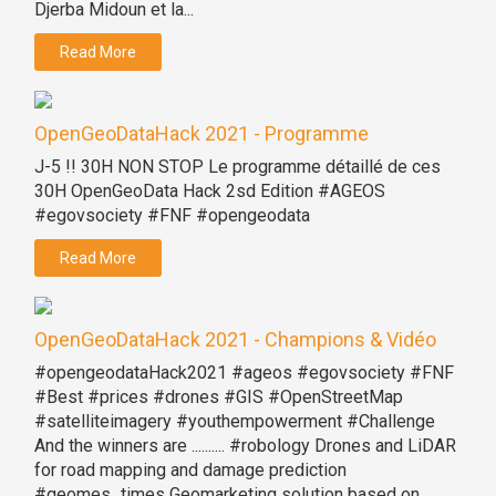
Djerba Midoun et la...
Read More
OpenGeoDataHack 2021 - Programme
J-5 !! 30H NON STOP Le programme détaillé de ces
30H OpenGeoData Hack 2sd Edition #AGEOS
#egovsociety #FNF #opengeodata
Read More
OpenGeoDataHack 2021 - Champions & Vidéo
#opengeodataHack2021 #ageos #egovsociety #FNF
#Best #prices #drones #GIS #OpenStreetMap
#satelliteimagery #youthempowerment #Challenge
And the winners are .......... #robology Drones and LiDAR
for road mapping and damage prediction
#geomes_times Geomarketing solution based on