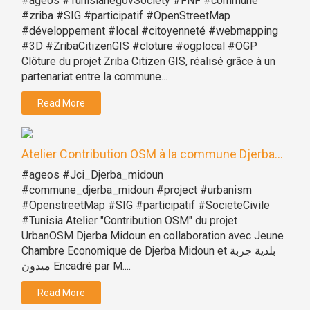
#ageos #TunisianegovSociety #FNF #commune
#zriba #SIG #participatif #OpenStreetMap
#développement #local #citoyenneté #webmapping
#3D #ZribaCitizenGIS #cloture #ogplocal #OGP
Clôture du projet Zriba Citizen GIS, réalisé grâce à un
partenariat entre la commune...
Read More
Atelier Contribution OSM à la commune Djerba...
#ageos #Jci_Djerba_midoun
#commune_djerba_midoun #project #urbanism
#OpenstreetMap #SIG #participatif #SocieteCivile
#Tunisia Atelier "Contribution OSM" du projet
UrbanOSM Djerba Midoun en collaboration avec Jeune
Chambre Economique de Djerba Midoun et بلدية جربة
ميدون Encadré par M....
Read More