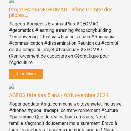
Projet Eramus+ GEOMAG - 3ème Comité des
pilotes...
#ageos #project #ErasmusPlus #GEOMAG
#geomatics #learning #training #capacitybuilding
#empowering #Tunisia #France #spain #Roumania
#communication #dissemination Réunion du #comité
de #pilotage du projet #Erasmus+ #GEOMAG
(Renforcement de capacités en Géomatique pour
l'Agriculture...
Read More
AGEOS fête ses 5 ans - 03 Novembre 2021
#opengeodata #sig_commune #citoyennete_inclusive
#drones #geoai #adapt_cc #environnement #culture
#patrimoine Que de réalisations en 5 ans, Notre
famille s'agrandit doucement mais surement. Bravo à
tous les mebres et anciens membres ageos ! Nous...