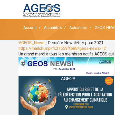
Accueil
Actualités
Actualités
GEOS NEWS
#GEOS_News
| Dernière Newsletter pour 2021
https://mailchi.mp/fc31559ffb88/geos-news-12
Un grand merci à tous les membres actifs AGEOS qui 