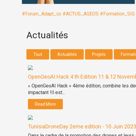
#Forum_Adapt_cc
#ACTUS_AGEOS
#Formation_SIG
Actualités
Tout
Actualités
Projets
Format
OpenGeoAI Hack 4 th Edition 11 & 12 Novemb
« OpenGeoAI Hack » 4ème édition, combine les de
impactant !Il est...
Read More
TunisiaDroneDay 2eme edition - 10 Juin 202
Dans le cadre de la promotion des drones et leurs ap