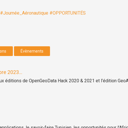
#Journée_Aéronautique
#OPPORTUNITÉS
ions
Évènements
re 2023...
ux éditions de OpenGeoData Hack 2020 & 2021 et l’édition GeoA
3
plications, le savoir-faire Tunisien, les opportunités pour l’Afr