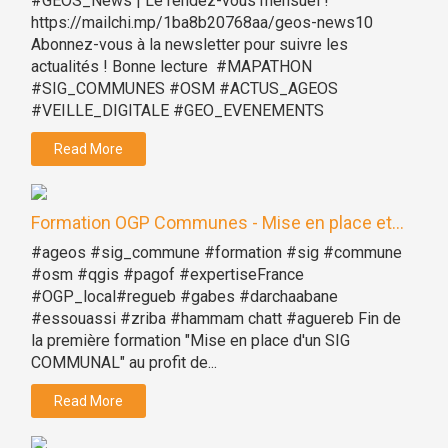
#GEOS_News | Le rendez-vous mensuel !
https://mailchi.mp/1ba8b20768aa/geos-news10
Abonnez-vous à la newsletter pour suivre les
actualités ! Bonne lecture #MAPATHON
#SIG_COMMUNES #OSM #ACTUS_AGEOS
#VEILLE_DIGITALE #GEO_EVENEMENTS
Read More
Formation OGP Communes - Mise en place et...
#ageos #sig_commune #formation #sig #commune
#osm #qgis #pagof #expertiseFrance
#OGP_local#regueb #gabes #darchaabane
#essouassi #zriba #hammam chatt #aguereb Fin de
la première formation "Mise en place d'un SIG
COMMUNAL" au profit de...
Read More