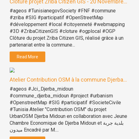
Clôture projet Zriba Citizen GIS - 20 Novembre...
#ageos #TunisianegovSociety #FNF #commune
#zriba #SIG #participatif #OpenStreetMap
#développement #local #citoyenneté #webmapping
#3D #ZribaCitizenGIS #cloture #ogplocal #OGP
Clôture du projet Zriba Citizen GIS, réalisé grâce à un
partenariat entre la commune...
Read More
Atelier Contribution OSM à la commune Djerba...
#ageos #Jci_Djerba_midoun
#commune_djerba_midoun #project #urbanism
#OpenstreetMap #SIG #participatif #SocieteCivile
#Tunisia Atelier "Contribution OSM" du projet
UrbanOSM Djerba Midoun en collaboration avec Jeune
Chambre Economique de Djerba Midoun et بلدية جربة
ميدون Encadré par M....