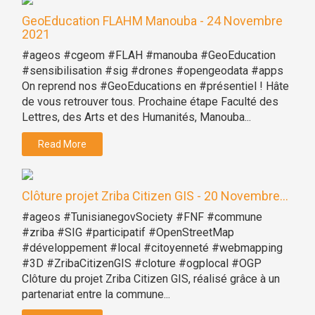
GeoEducation FLAHM Manouba - 24 Novembre
2021
#ageos #cgeom #FLAH #manouba #GeoEducation
#sensibilisation #sig #drones #opengeodata #apps
On reprend nos #GeoEducations en #présentiel ! Hâte
de vous retrouver tous. Prochaine étape Faculté des
Lettres, des Arts et des Humanités, Manouba...
Read More
Clôture projet Zriba Citizen GIS - 20 Novembre...
#ageos #TunisianegovSociety #FNF #commune
#zriba #SIG #participatif #OpenStreetMap
#développement #local #citoyenneté #webmapping
#3D #ZribaCitizenGIS #cloture #ogplocal #OGP
Clôture du projet Zriba Citizen GIS, réalisé grâce à un
partenariat entre la commune...