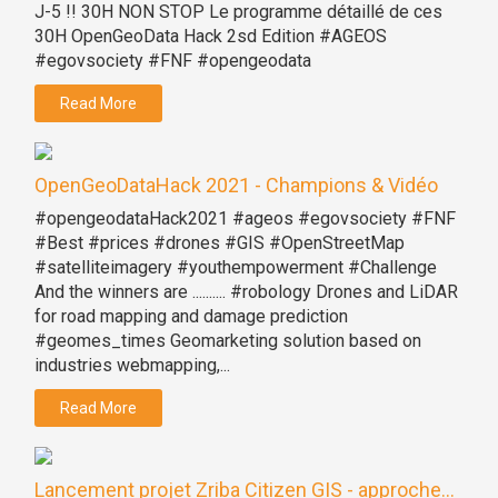
J-5 !! 30H NON STOP Le programme détaillé de ces
30H OpenGeoData Hack 2sd Edition #AGEOS
#egovsociety #FNF #opengeodata
Read More
OpenGeoDataHack 2021 - Champions & Vidéo
#opengeodataHack2021 #ageos #egovsociety #FNF
#Best #prices #drones #GIS #OpenStreetMap
#satelliteimagery #youthempowerment #Challenge
And the winners are .......... #robology Drones and LiDAR
for road mapping and damage prediction
#geomes_times Geomarketing solution based on
industries webmapping,...
Read More
Lancement projet Zriba Citizen GIS - approche...