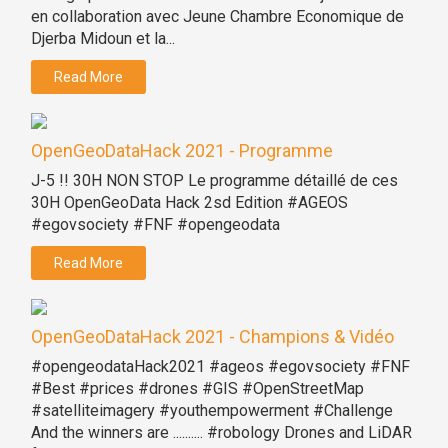
en collaboration avec Jeune Chambre Economique de
Djerba Midoun et la...
Read More
OpenGeoDataHack 2021 - Programme
J-5 !! 30H NON STOP Le programme détaillé de ces
30H OpenGeoData Hack 2sd Edition #AGEOS
#egovsociety #FNF #opengeodata
Read More
OpenGeoDataHack 2021 - Champions & Vidéo
#opengeodataHack2021 #ageos #egovsociety #FNF
#Best #prices #drones #GIS #OpenStreetMap
#satelliteimagery #youthempowerment #Challenge
And the winners are .......... #robology Drones and LiDAR