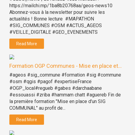
https://mailchi.mp/1ba8b20768aa/geos-news10
Abonnez-vous à la newsletter pour suivre les
actualités ! Bonne lecture #MAPATHON
#SIG_COMMUNES #OSM #ACTUS_AGEOS
#VEILLE_DIGITALE #GEO_EVENEMENTS
Read More
Formation OGP Communes - Mise en place et...
#ageos #sig_commune #formation #sig #commune
#osm #qgis #pagof #expertiseFrance
#OGP_local#regueb #gabes #darchaabane
#essouassi #zriba #hammam chatt #aguereb Fin de
la première formation "Mise en place d'un SIG
COMMUNAL" au profit de...
Read More