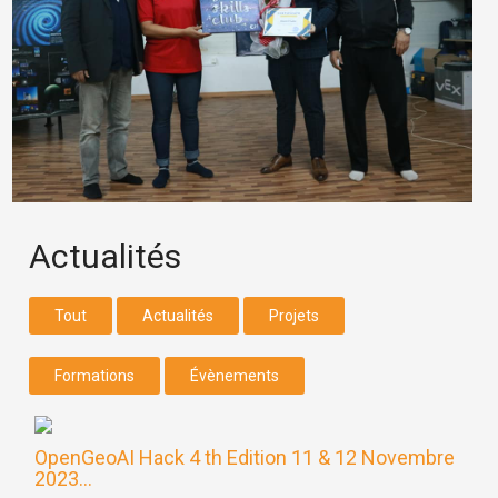
Actualités
Tout
Actualités
Projets
Formations
Évènements
OpenGeoAI Hack 4 th Edition 11 & 12 Novembre
2023...