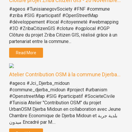
Clôture projet Zriba Citizen GIS - 20 Novembre...
#ageos #TunisianegovSociety #FNF #commune
#zriba #SIG #participatif #OpenStreetMap
#développement #local #citoyenneté #webmapping
#3D #ZribaCitizenGIS #cloture #ogplocal #OGP
Clôture du projet Zriba Citizen GIS, réalisé grâce à un
partenariat entre la commune...
Read More
Atelier Contribution OSM à la commune Djerba...
#ageos #Jci_Djerba_midoun
#commune_djerba_midoun #project #urbanism
#OpenstreetMap #SIG #participatif #SocieteCivile
#Tunisia Atelier "Contribution OSM" du projet
UrbanOSM Djerba Midoun en collaboration avec Jeune
Chambre Economique de Djerba Midoun et بلدية جربة
ميدون Encadré par M....