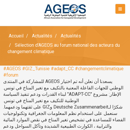
Accueil
Actualités
Actualités
Sélection d'AGEOS au forum national des acteurs du
changement climatique
#AGEOS
#GIZ_Tunisie
#adapt_CC
#changementclimatique
#forum
يسعدنا أن نعلن أنه تم اختيار AGEOS للمشاركة في المنتدى
الوطني للجهات الفاعلة المعنية بالتكيف مع تغير المناخ في تونس.
الإطار: مشروع "ADAPT-CC" لبناء القدرات ودعم تنفيذ السياسة
الوطنية للتكيف مع تغير المناخ في تونس.
شكرًا لـDeutsche Zusammenarbeit وGIZ على ثقتهما ودعمهما.
سنعمل على استخدام نظم المعلومات الجغرافية وتكنولوجيات
الفضاء للمساعدة في تشخيص تغير المناخ في نقص الموارد المائية
والترابية ، الكوارث الطبيعية الشديدة وتآكل السواحل ودعم