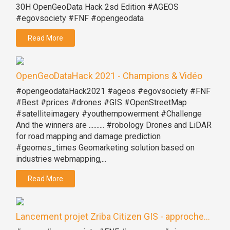
30H OpenGeoData Hack 2sd Edition #AGEOS
#egovsociety #FNF #opengeodata
Read More
OpenGeoDataHack 2021 - Champions & Vidéo
#opengeodataHack2021 #ageos #egovsociety #FNF
#Best #prices #drones #GIS #OpenStreetMap
#satelliteimagery #youthempowerment #Challenge
And the winners are .......... #robology Drones and LiDAR
for road mapping and damage prediction
#geomes_times Geomarketing solution based on
industries webmapping,...
Read More
Lancement projet Zriba Citizen GIS - approche...