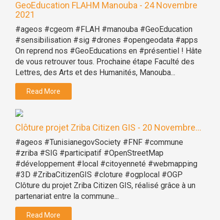
GeoEducation FLAHM Manouba - 24 Novembre
2021
#ageos #cgeom #FLAH #manouba #GeoEducation
#sensibilisation #sig #drones #opengeodata #apps
On reprend nos #GeoEducations en #présentiel ! Hâte
de vous retrouver tous. Prochaine étape Faculté des
Lettres, des Arts et des Humanités, Manouba...
Read More
Clôture projet Zriba Citizen GIS - 20 Novembre...
#ageos #TunisianegovSociety #FNF #commune
#zriba #SIG #participatif #OpenStreetMap
#développement #local #citoyenneté #webmapping
#3D #ZribaCitizenGIS #cloture #ogplocal #OGP
Clôture du projet Zriba Citizen GIS, réalisé grâce à un
partenariat entre la commune...
Read More