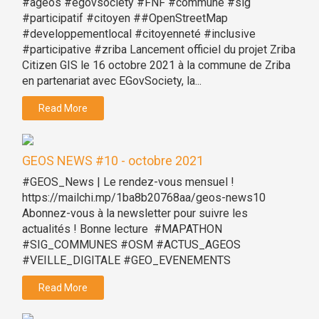
#ageos #egovsociety #FNF #commune #sig
#participatif #citoyen ##OpenStreetMap
#developpementlocal #citoyenneté #inclusive
#participative #zriba Lancement officiel du projet Zriba
Citizen GIS le 16 octobre 2021 à la commune de Zriba
en partenariat avec EGovSociety, la...
Read More
GEOS NEWS #10 - octobre 2021
#GEOS_News | Le rendez-vous mensuel !
https://mailchi.mp/1ba8b20768aa/geos-news10
Abonnez-vous à la newsletter pour suivre les
actualités ! Bonne lecture #MAPATHON
#SIG_COMMUNES #OSM #ACTUS_AGEOS
#VEILLE_DIGITALE #GEO_EVENEMENTS
Read More